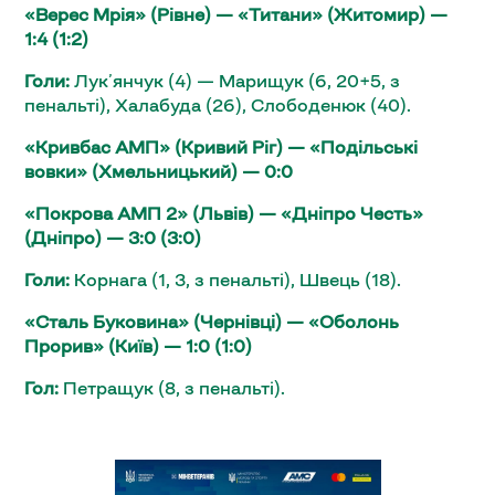
«Верес Мрія» (Рівне) — «Титани» (Житомир) —
1:4 (1:2)
Голи:
Лук’янчук (4) — Марищук (6, 20+5, з
пенальті), Халабуда (26), Слободенюк (40).
«Кривбас АМП» (Кривий Ріг) — «Подільські
вовки» (Хмельницький) — 0:0
«Покрова АМП 2» (Львів) — «Дніпро Честь»
(Дніпро) — 3:0 (3:0)
Голи:
Корнага (1, 3, з пенальті), Швець (18).
«Сталь Буковина» (Чернівці) — «Оболонь
Прорив» (Київ) — 1:0 (1:0)
Гол:
Петращук (8, з пенальті).