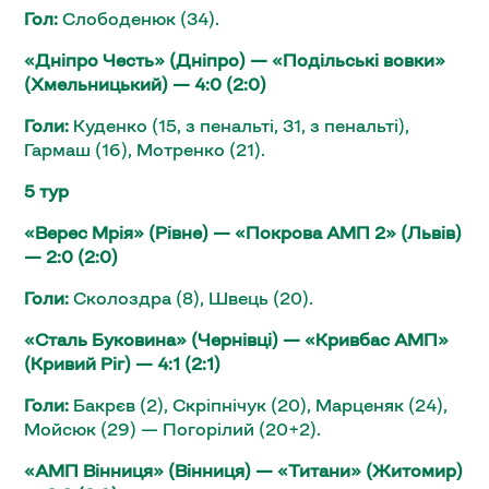
Гол:
Слободенюк (34).
«Дніпро Честь» (Дніпро) — «Подільські вовки»
(Хмельницький) — 4:0 (2:0)
Голи:
Куденко (15, з пенальті, 31, з пенальті),
Гармаш (16), Мотренко (21).
5 тур
«Верес Мрія» (Рівне) — «Покрова АМП 2» (Львів)
— 2:0 (2:0)
Голи:
Сколоздра (8), Швець (20).
«Сталь Буковина» (Чернівці) — «Кривбас АМП»
(Кривий Ріг) — 4:1 (2:1)
Голи:
Бакрєв (2), Скріпнічук (20), Марценяк (24),
Мойсюк (29) — Погорілий (20+2).
«АМП Вінниця» (Вінниця) — «Титани» (Житомир)