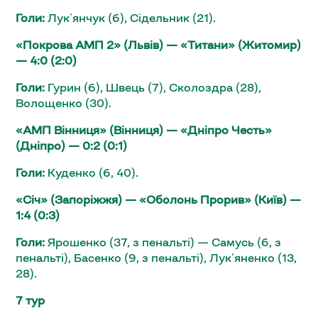
Голи:
Лук’янчук (6), Сідельник (21).
«Покрова АМП 2» (Львів) — «Титани» (Житомир)
— 4:0 (2:0)
Голи:
Гурин (6), Швець (7), Сколоздра (28),
Волощенко (30).
«АМП Вінниця» (Вінниця) — «Дніпро Честь»
(Дніпро) — 0:2 (0:1)
Голи:
Куденко (6, 40).
«Січ» (Запоріжжя) — «Оболонь Прорив» (Київ) —
1:4 (0:3)
Голи:
Ярошенко (37, з пенальті) — Самусь (6, з
пенальті), Басенко (9, з пенальті), Лук’яненко (13,
28).
7 тур